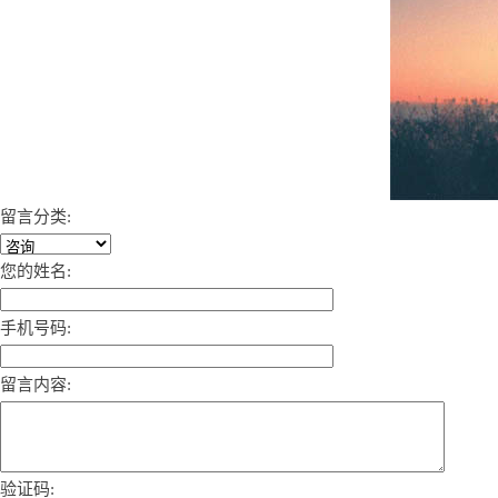
留言分类:
您的姓名:
手机号码:
留言内容:
验证码: